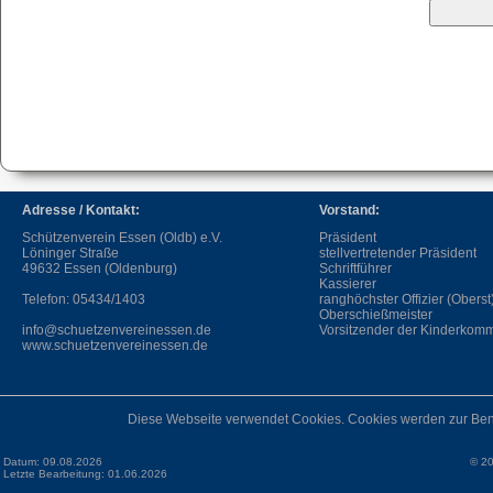
Adresse / Kontakt:
Vorstand:
Schützenverein Essen (Oldb) e.V.
Präsident
Löninger Straße
stellvertretender Präsident
49632 Essen (Oldenburg)
Schriftführer
Kassierer
Telefon: 05434/1403
ranghöchster Offizier (Oberst
Oberschießmeister
info@schuetzenvereinessen.de
Vorsitzender der Kinderkomm
www.schuetzenvereinessen.de
Diese Webseite verwendet Cookies. Cookies werden zur Ben
Datum: 09.08.2026
© 20
Letzte Bearbeitung: 01.06.2026