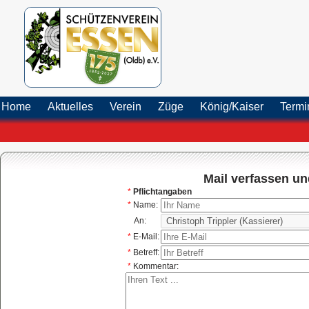
Home
Aktuelles
Verein
Züge
König/Kaiser
Term
Mail verfassen und
*
Pflichtangaben
*
Name:
An:
*
E-Mail:
*
Betreff:
*
Kommentar: