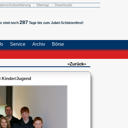
tenschutzerklärung
|
Sitemap
|
Downloads
287
s sind noch
Tage bis zum Jubel-Schützenfest!
fo
Service
Archiv
Börse
«Zurück»
 Kinder/Jugend