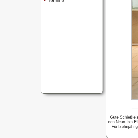
•
Termine
Gute Schießlei
den Neun- bis El
Fünfzehnjährig