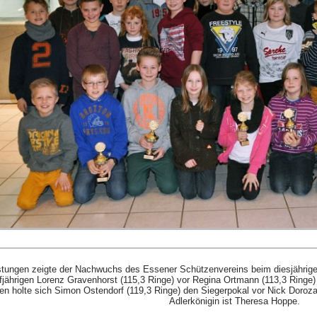
stungen zeigte der Nachwuchs des Essener Schützenvereins beim diesjährige
fjährigen Lorenz Gravenhorst (115,3 Ringe) vor Regina Ortmann (113,3 Ringe)
en holte sich Simon Ostendorf (119,3 Ringe) den Siegerpokal vor Nick Dorozal
Adlerkönigin ist Theresa Hoppe.