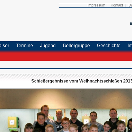
Impressum
|
Kontakt
|
Da
E
aiser
Termine
Jugend
Böllergruppe
Geschichte
In
Schießergebnisse vom Weihnachtsschießen 2013