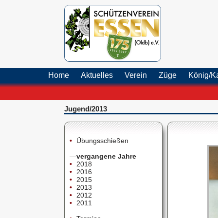
Home
Aktuelles
Verein
Züge
König/K
Jugend/2013
•
Übungsschießen
—
vergangene Jahre
•
2018
•
2016
•
2015
•
2013
•
2012
•
2011