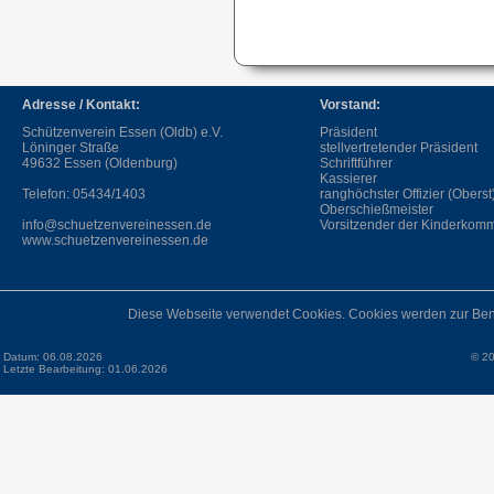
Adresse / Kontakt:
Vorstand:
Schützenverein Essen (Oldb) e.V.
Präsident
Löninger Straße
stellvertretender Präsident
49632 Essen (Oldenburg)
Schriftführer
Kassierer
Telefon: 05434/1403
ranghöchster Offizier (Oberst
Oberschießmeister
info@schuetzenvereinessen.de
Vorsitzender der Kinderkomm
www.schuetzenvereinessen.de
Diese Webseite verwendet Cookies. Cookies werden zur Ben
Datum: 06.08.2026
© 20
Letzte Bearbeitung: 01.06.2026