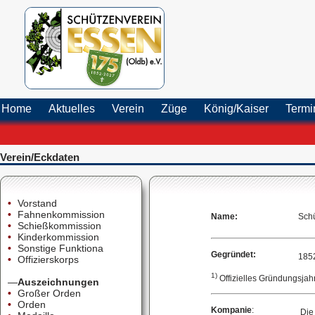
Home
Aktuelles
Verein
Züge
König/Kaiser
Term
Verein/Eckdaten
•
Vorstand
•
Fahnenkommission
Name:
Schü
•
Schießkommission
•
Kinderkommission
•
Sonstige Funktiona
Gegründet:
185
•
Offizierskorps
1)
Offizielles Gründungsjah
—
Auszeichnungen
•
Großer Orden
•
Orden
Kompanie
:
Die