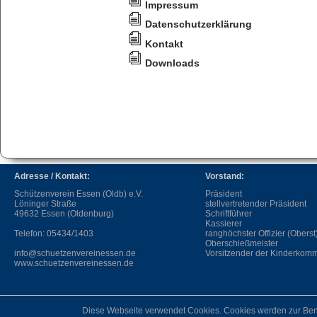
Impressum
Datenschutzerklärung
Kontakt
Downloads
Adresse / Kontakt:
Vorstand:
Schützenverein Essen (Oldb) e.V.
Präsident
Löninger Straße
stellvertretender Präsident
49632 Essen (Oldenburg)
Schriftführer
Kassierer
Telefon: 05434/1403
ranghöchster Offizier (Oberst
Oberschießmeister
info@schuetzenvereinessen.de
Vorsitzender der Kinderkomm
www.schuetzenvereinessen.de
Diese Webseite verwendet Cookies. Cookies werden zur Ben