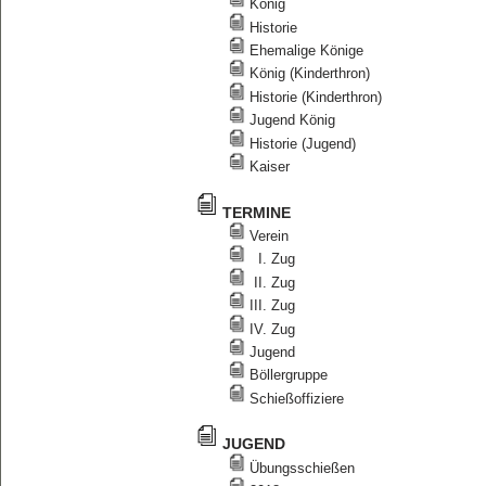
König
Historie
Ehemalige Könige
König (Kinderthron)
Historie (Kinderthron)
Jugend König
Historie (Jugend)
Kaiser
TERMINE
Verein
I. Zug
II. Zug
III. Zug
IV. Zug
Jugend
Böllergruppe
Schießoffiziere
JUGEND
Übungsschießen