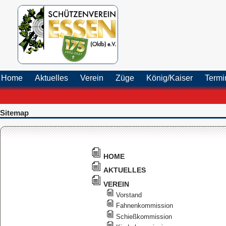
Home
Aktuelles
Verein
Züge
König/Kaiser
Term
Sitemap
HOME
AKTUELLES
VEREIN
Vorstand
Fahnenkommission
Schießkommission