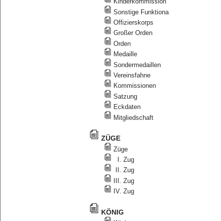
Kinderkommission
Sonstige Funktiona
Offizierskorps
Großer Orden
Orden
Medaille
Sondermedaillen
Vereinsfahne
Kommissionen
Satzung
Eckdaten
Mitgliedschaft
ZÜGE
Züge
I. Zug
II. Zug
III. Zug
IV. Zug
KÖNIG